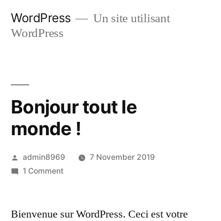
Skip
WordPress
Un site utilisant
to
WordPress
content
Bonjour tout le
monde !
Posted
admin8969
7 November 2019
by
on
1 Comment
Bonjour
tout
Bienvenue sur WordPress. Ceci est votre
le