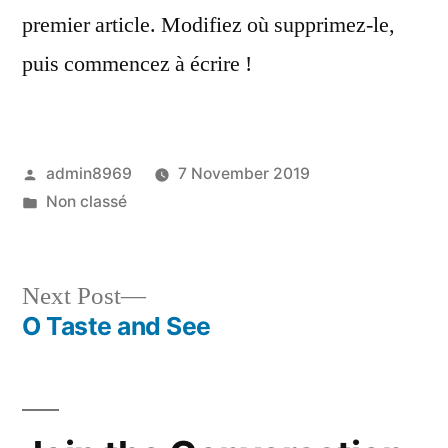
monde !
premier article. Modifiez où supprimez-le,
puis commencez à écrire !
Posted
admin8969
7 November 2019
by
Posted
Non classé
in
Next
Next Post
post:
O Taste and See
Post
navigation